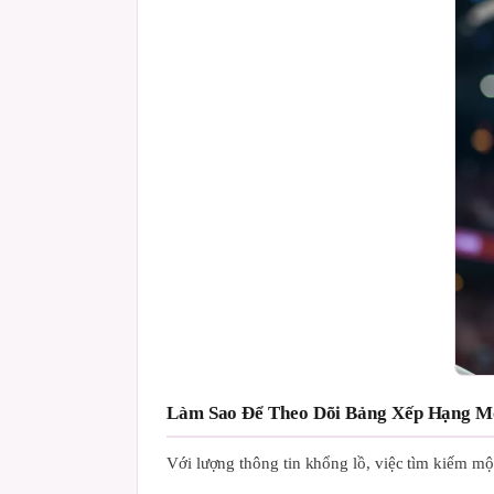
Làm Sao Để Theo Dõi Bảng Xếp Hạng M
Với lượng thông tin khổng lồ, việc tìm kiếm mộ