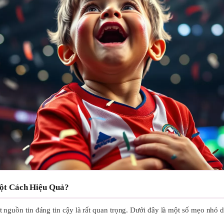
ột Cách Hiệu Quả?
t nguồn tin đáng tin cậy là rất quan trọng. Dưới đây là một số mẹo nhỏ 