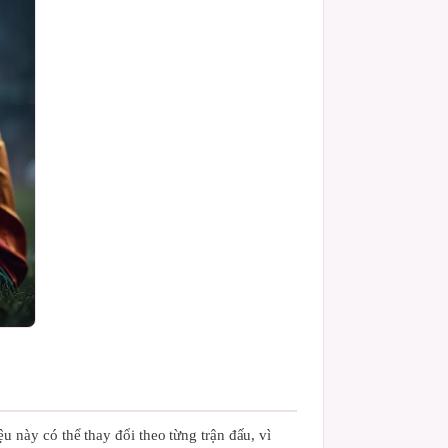
u này có thể thay đổi theo từng trận đấu, vì