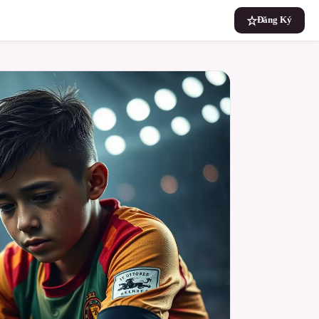
Đăng Ký