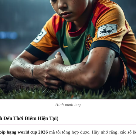
Hình minh hoạ
h Đến Thời Điểm Hiện Tại)
xếp hạng world cup 2026
mà tôi tổng hợp được. Hãy nhớ rằng, các số liệ