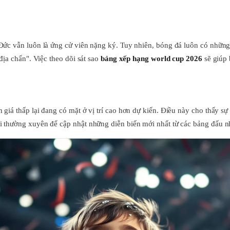
?
 Đức vẫn luôn là ứng cử viên nặng ký. Tuy nhiên, bóng đá luôn có những
địa chấn". Việc theo dõi sát sao
bảng xếp hạng world cup 2026
sẽ giúp
giá thấp lại đang có mặt ở vị trí cao hơn dự kiến. Điều này cho thấy sự 
i thường xuyên để cập nhật những diễn biến mới nhất từ các bảng đấu n