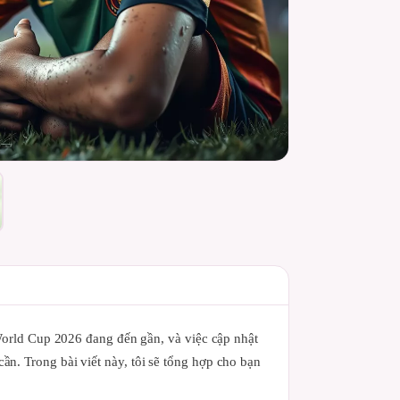
World Cup 2026 đang đến gần, và việc cập nhật
n. Trong bài viết này, tôi sẽ tổng hợp cho bạn