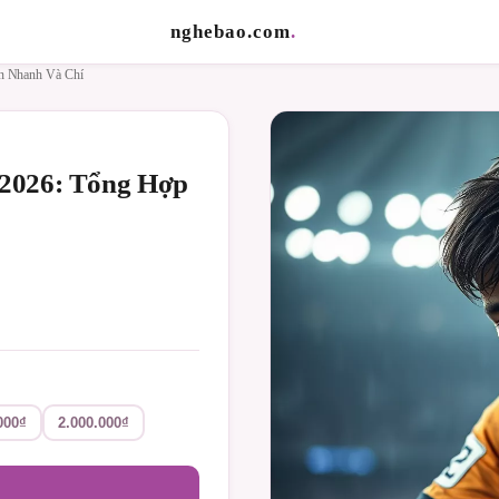
nghebao.com
.
n Nhanh Và Chí
2026: Tổng Hợp
000₫
2.000.000₫