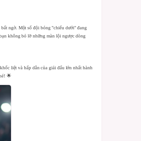
 bất ngờ. Một số đội bóng "chiếu dưới" đang
 bạn không bỏ lỡ những màn lội ngược dòng
khốc liệt và hấp dẫn của giải đấu lớn nhất hành
hé! 🌟