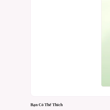
Bạn Có Thể Thích