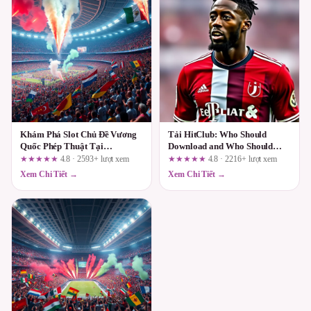
Khám Phá Slot Chủ Đề Vương
Tải HitClub: Who Should
Quốc Phép Thuật Tại
Download and Who Should
sunwin99.vip
Think Twice
★★★★★
4.8 · 2593+ lượt xem
★★★★★
4.8 · 2216+ lượt xem
Xem Chi Tiết →
Xem Chi Tiết →